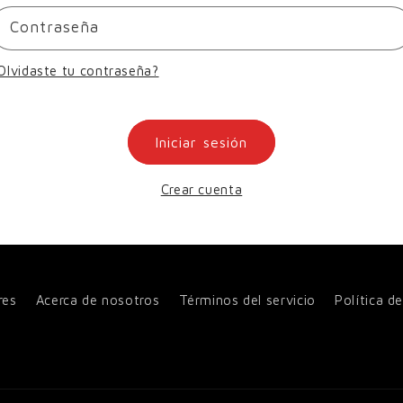
Contraseña
Olvidaste tu contraseña?
Iniciar sesión
Crear cuenta
res
Acerca de nosotros
Términos del servicio
Política d